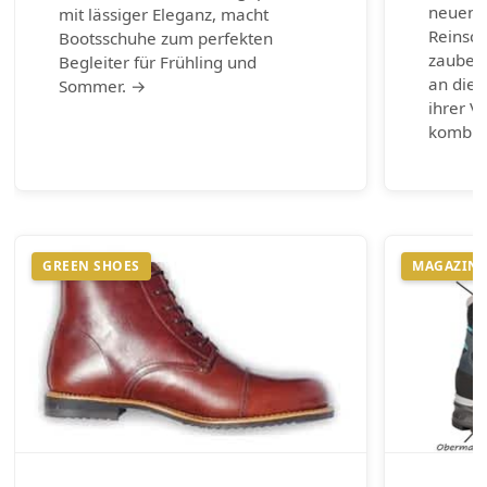
neuen 
mit lässiger Eleganz, macht
Reinsch
Bootsschuhe zum perfekten
zaubern
Begleiter für Frühling und
an die 
Sommer. →
ihrer Vi
kombin
GREEN SHOES
MAGAZIN