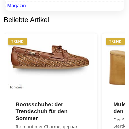
Magazin
Beliebte Artikel
TREND
TREND
Bootsschuhe: der
Mules
Trendschuh für den
den 
Sommer
Der So
Startlö
Ihr maritimer Charme, gepaart