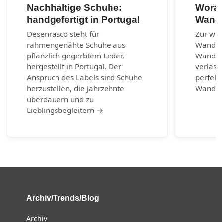
Nachhaltige Schuhe:
Worau
handgefertigt in Portugal
Wand
Desenrasco steht für
Zur wic
rahmengenähte Schuhe aus
Wander
pflanzlich gegerbtem Leder,
Wanders
hergestellt in Portugal. Der
verlass
Anspruch des Labels sind Schuhe
perfekt
herzustellen, die Jahrzehnte
Wander
überdauern und zu
Lieblingsbegleitern →
Archiv/Trends/Blog
Archiv