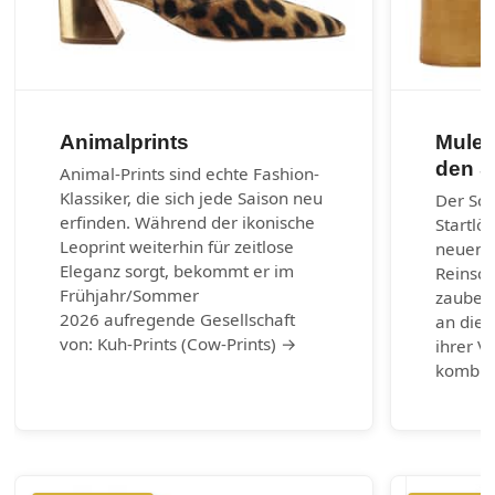
Animalprints
Mules
den 
Animal-Prints sind echte Fashion-
Klassiker, die sich jede Saison neu
Der So
erfinden. Während der ikonische
Startlö
Leoprint weiterhin für zeitlose
neuen 
Eleganz sorgt, bekommt er im
Reinsch
Frühjahr/Sommer
zaubern
2026 aufregende Gesellschaft
an die 
von: Kuh-Prints (Cow-Prints) →
ihrer Vi
kombin