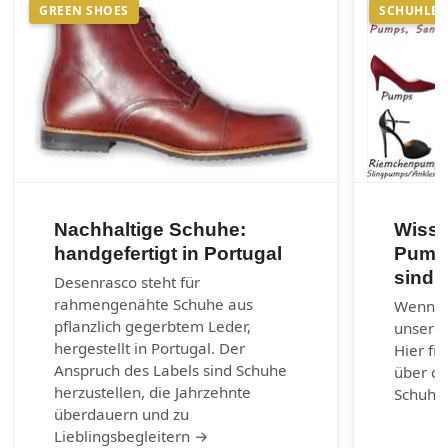
GREEN SHOES
SCHUHLEX
Nachhaltige Schuhe:
Wisse
handgefertigt in Portugal
Pumps
sind?
Desenrasco steht für
rahmengenähte Schuhe aus
Wenn ni
pflanzlich gegerbtem Leder,
unserem
hergestellt in Portugal. Der
Hier fi
Anspruch des Labels sind Schuhe
über di
herzustellen, die Jahrzehnte
Schuhm
überdauern und zu
Lieblingsbegleitern →