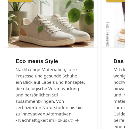
Eco meets Style
Das 1
Nachhaltige Materialien, faire
Mit den
Prozesse und gesunde Schuhe –
wenig 
ein Blick auf Labels und Konzepte,
hochwer
die ökologische Verantwortung
hinweg 
und persönlichen Stil
und ihr
zusammenbringen. Von
materia
zertifizierten Naturstoffen bis hin
zur opt
zu innovativen Alternativen
Guide b
- Nachhaltigkeit im Fokus 👉 →
perfekt
einen g