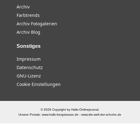
Archiv
Farbtrends
Archiv Fotogalerien
Archiv Blog
Sonstiges
Impressum
Datenschutz
GNU-Lizenz
Cookie Einstellungen
© 2026 Copyright by Hallo-Onlinejournal.
Unsere Portale:
www.hallo-bergstrasse.de
-
www.die-welt-der-schuhe.de