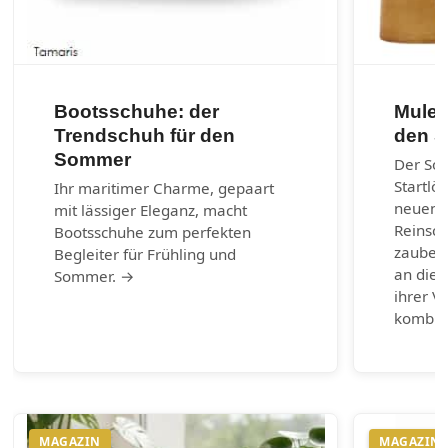
Bootsschuhe: der
Mules
Trendschuh für den
den 
Sommer
Der So
Startlö
Ihr maritimer Charme, gepaart
neuen 
mit lässiger Eleganz, macht
Reinsch
Bootsschuhe zum perfekten
zaubern
Begleiter für Frühling und
an die 
Sommer. →
ihrer Vi
kombin
MAGAZIN
MAGAZIN